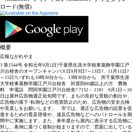
ロード(無償)
概要
広報ながれやま
3 第1544号 令和元年9月1日?千葉県生涯大学校東葛飾学園江戸
川台校舎のオープンキャンパス日9月9日?～13日?、11月11日?
～15日?いずれも10時30分から、13時30分から 所千葉県生涯
大学校東葛飾学園江戸川台校舎 対原則60歳以上の方 費無
料 申電話 問同学園江戸川台校舎? 7152－ 1181 9月1日～10
日は屋外広告物適正化旬間です。まちの良好な景観の創出や、
広告物の落下･転倒などの危害防止のため、広告物の安全点検
や見直しをお願いします。 市では、適正な広告物の設置を促
進するための普及啓発や、違反広告物などへのパトロールを期
間中に実施します。また、来年度から屋内に表示する広告物に
対し、条例に基づく規制が始まりますので、窓面に出している