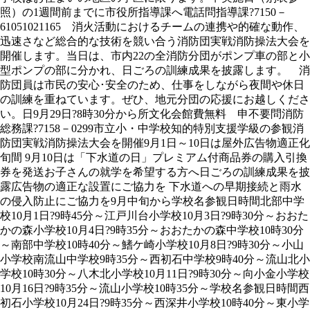
照）の1週間前までに市役所指導課へ電話問指導課?7150－
61051021165 消火活動におけるチームの連携や的確な動作、
迅速さなど総合的な技術を競い合う消防団実戦消防操法大会を
開催します。当日は、市内22の全消防分団がポンプ車の部と小
型ポンプの部に分かれ、日ごろの訓練成果を披露します。 消
防団員は市民の安心･安全のため、仕事をしながら夜間や休日
の訓練を重ねています。ぜひ、地元分団の応援にお越しくださ
い。日9月29日?8時30分から所文化会館費無料 申不要問消防
総務課?7158－0299市立小・中学校知的特別支援学級の参観消
防団実戦消防操法大会を開催9月1日～10日は屋外広告物適正化
旬間 9月10日は「下水道の日」プレミアム付商品券の購入引換
券を発送お子さんの就学を希望する方へ日ごろの訓練成果を披
露広告物の適正な設置にご協力を 下水道への早期接続と雨水
の侵入防止にご協力を9月中旬から学校名参観日時間北部中学
校10月1日?9時45分～江戸川台小学校10月3日?9時30分～おおた
かの森小学校10月4日?9時35分～おおたかの森中学校10時30分
～南部中学校10時40分～鰭ケ崎小学校10月8日?9時30分～小山
小学校南流山中学校9時35分～西初石中学校9時40分～流山北小
学校10時30分～八木北小学校10月11日?9時30分～向小金小学校
10月16日?9時35分～流山小学校10時35分～学校名参観日時間西
初石小学校10月24日?9時35分～西深井小学校10時40分～東小学