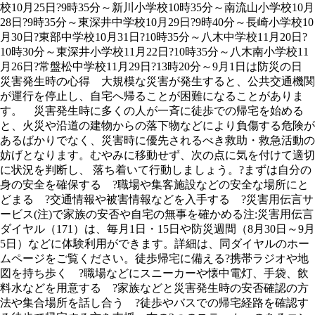
校10月25日?9時35分～新川小学校10時35分～南流山小学校10月
28日?9時35分～東深井中学校10月29日?9時40分～長崎小学校10
月30日?東部中学校10月31日?10時35分～八木中学校11月20日?
10時30分～東深井小学校11月22日?10時35分～八木南小学校11
月26日?常盤松中学校11月29日?13時20分～9月1日は防災の日
災害発生時の心得 大規模な災害が発生すると、公共交通機関
が運行を停止し、自宅へ帰ることが困難になることがありま
す。 災害発生時に多くの人が一斉に徒歩での帰宅を始める
と、火災や沿道の建物からの落下物などにより負傷する危険が
あるばかりでなく、災害時に優先されるべき救助・救急活動の
妨げとなります。むやみに移動せず、次の点に気を付けて適切
に状況を判断し、 落ち着いて行動しましょう。?まずは自分の
身の安全を確保する ?職場や集客施設などの安全な場所にと
どまる ?交通情報や被害情報などを入手する ?災害用伝言サ
ービス(注)で家族の安否や自宅の無事を確かめる注:災害用伝言
ダイヤル（171）は、毎月1日・15日や防災週間（8月30日～9月
5日）などに体験利用ができます。詳細は、同ダイヤルのホー
ムページをご覧ください。徒歩帰宅に備える?携帯ラジオや地
図を持ち歩く ?職場などにスニーカーや懐中電灯、手袋、飲
料水などを用意する ?家族などと災害発生時の安否確認の方
法や集合場所を話し合う ?徒歩やバスでの帰宅経路を確認す