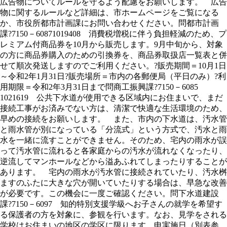
広告物についてルールを守るよう配慮をお願いします。 広告
物に関するルールなど詳細は、市ホームページをご覧になる
か、市役所都市計画課にお問い合わせください。問都市計画
課?7150－60871019408 消費税増税に伴う負担軽減のため、プ
レミアム付商品券を10月から販売します。9月中旬から、対象
の方に商品券購入のための引換券を、商品券取扱店一覧表と併
せて順次発送しますのでご利用ください。?販売期間＝10月1日
～令和2年1月31日?販売場所＝市内の各郵便局（平日のみ）?利
用期限＝令和2年3月31日まで問商工振興課?7150－6085
1021619 公共下水道が使用できる区域内にお住まいで、まだ
接続工事がお済みでない方は、清潔で快適な生活環境のため、
早めの接続をお願いします。 また、市内の下水道は、汚水管
と雨水管が別になっている「分流式」という方式で、汚水と雨
水を一緒に流すことができません。そのため、宅内の雨水が誤
って汚水管に流れると各家庭からの汚水が流れなくなったり、
逆流してマンホールなどから溢あふれてしまったりすることが
あります。 宅内の雨水が汚水管に接続されていたり、汚水桝
ますのふたに大きな穴が開いていたりする場合は、早急な改善
が必要です。この機会に一度ご確認ください。問下水道建設
課?7150－6097 知的特別支援学級へお子さんの就学を希望す
る保護者の方を対象に、参観を行います。なお、見学をされる
学校はお住まいの地区の学区に限ります。申実施日（別表参