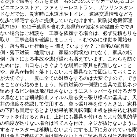
る徒歩で帰宅する方を支援 右の2つのステッカーのあるコン
ビニエンスストア、ファミリーレストラン、 ガソリンスタン
ドなどでは、災害時に水道水やトイレ、 道路交通情報などを
徒歩で帰宅する方に提供していただけます。問防災危機管理
課?7150－6312千葉県を含む九都県市が協定を締結自分ででき
ない場合はご相談を 工事を依頼する場合は、必ず見積もりを
取り、工事金額を確認しましょう。～むやみに移動を開始せ
ず、落ち着いた行動を～ 備えていますか？ ご自宅の家具転
倒・落下対策 地震では、家屋の倒壊だけでなく、家具の転
倒・落下による事故や逃げ遅れも増えています。これらを防ぐ
ためには、出口をふさぐような場所に家具を配置しないこと
や、家具が転倒・落下しないよう器具などで固定しておくこと
が大切です。一度に全ての対策をするのは大変ですので、でき
ることから始めましょう。転倒対策の一例壁に金具で直接ネジ
留めするビン類は飛び出さないようにストッパーを付けるガラ
ス扉などには飛散防止フィルム貼る突っ張り様式の器具は、天
井の強度を確認して使用する。突っ張り棒を使うときは、家具
の下部も固定するとより効果的家具転倒防止板を挟み込む粘着
マットを付けるときは、上部にも器具を付けるとより効果的壁
の強度が足りない場合は当て木を付け、ネジが抜けないように
するキャスターは移動しないようにする上下に分かれている家
具は金具で連結する扉は開かないように留め具を付ける転倒対