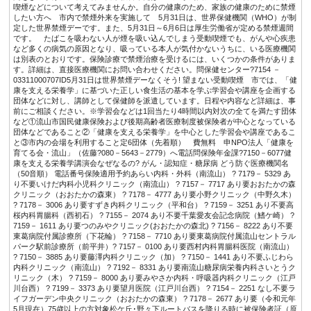
喫煙などについて考えてみませんか。自分の健康のため、家族の健康のために禁煙
したい方へ 市内で禁煙外来を実施して 5月31日は、世界保健機関（WHO）が制
定した世界禁煙デーです。また、5月31日～6月6日は厚生労働省が定める禁煙週間
です。 たばこを吸わない人が煙を吸い込んでしまう受動喫煙でも、がんや心疾患
など多くの病気の原因となり、吸っている本人が気付かないうちに、いる医療機関
は別表のとおりです。保険診療で禁煙治療を受けるには、いくつかの条件がありま
す。詳細は、直接医療機関にお問い合わせください。問保健センター?7154 －
03311000707ID5月31日は世界禁煙デーなくそう! 望まない受動喫煙 市では、「健
康を支える栄養学」に基づいた正しい食生活の基本を学ぶ学習会や講座を企画する
団体などに対し、講師として保健師を派遣しています。日程や内容など詳細は、事
前にご相談ください。※学習会などは1回当たり4時間以内対次の全てを満たす団体
など①流山市国民健康保険および後期高齢者医療制度被保険者が中心となっている
団体などであること②「健康を支える栄養学」を中心とした学習会や講座であるこ
と③市内の会場を利用すること定6団体（先着順） 費無料 申NPO法人「健康を
育てる会・流山」（佐藤?080－5643－2779）へ電話問保険年金課?7150－6077健
康を支える栄養学講演会なぜなるの? がん・認知症・糖尿病 どう防ぐ医療機関名
（50音順） 電話番号保険適用予約あらい内科・外科（南流山） ? 7179－ 5329 あ
り不要いけだ内科小児科クリニック（南流山） ? 7157－ 7717 あり要おおたかの森
クリニック（おおたかの森東） ? 7178－ 4777 あり要小野クリニック（中野久木）
? 7178－ 3006 あり要すずき内科クリニック（平和台） ? 7159－ 3251 あり不要高
桜内科胃腸科（西初石） ? 7155－ 2074 あり不要千葉愛友会記念病院（鰭ケ崎） ?
7159－ 1611 あり要つのみやクリニック(おおたかの森北) ? 7156－ 8222 あり不要
東葛病院付属診療所（下花輪） ? 7158－ 7710 あり要東葛病院付属流山セントラル
パーク駅前診療所（前平井）? 7157－ 0100 あり要西村内科胃腸科医院（南流山）
? 7150－ 3885 あり要藤澤内科クリニック（加） ? 7150－ 1441 あり不要ふじわら
内科クリニック（南流山） ? 7192－ 8331 あり要南流山糖尿病栄養内科さいとうク
リニック（木） ? 7159－ 8000 あり要みやさか内科・呼吸器内科クリニック（江戸
川台西） ? 7199－ 3373 あり要望月医院（江戸川台西） ? 7154－ 2251 なし不要ラ
イフガーデン中央クリニック（おおたかの森東） ? 7178－ 2677 あり要（令和元年
5月現在）75歳以上の方対象松ケ丘･野々下ルートバスを降りる時に被保険者証（原