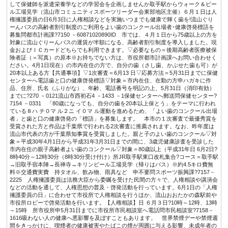
して保健師を派遣栄養学などの学習会を企画しませんか取手駅からウォーク＆ビー
ル工場見学（流山市コミュニティスポーツリーダー会東部地区主催）６月１日は人
権擁護委員の日6月3日に人権相談などを実施いつまでも健康で輝く歯を!流山ぐり
ーんバスの高齢者割引制度のご利用をよい歯のコンクール出場者･健康啓発標語を
募集問都市計画課?7150 －60871020890ID 市では、４月１日から75歳以上の方を
対象に流山ぐりーんバスの運賃が半額になる、高齢者割引制度を導入しました。現
金およびＩＣカードどちらでも利用できます。▽必要なもの＝後期高齢者医療被保
険者証（＝写真）の原本※お持ちでない方は、市役所都市計画課へお問い合わせく
ださい。4月1日現在）の市内在住の方で、自分の歯（さし歯、かぶせた歯も可）が
20本以上ある方【共通事項】▽1次審査＝6月13 日▽応募方法＝5月31日までに保健
センターへ電話歯と口の健康啓発標語▽対象＝市内在住、在勤の方申ハガキに作
品、住所、氏名（ふりがな）、年齢、電話番号を明記の上、5月31日（消印有効）
までに?270 －0121流山市西初石4 －1433 －1保健センターへ郵送問保健センター?
7154 －0331 「80歳になっても、自分の歯を20本以上保とう」をテーマに行われ
ている８ハ チ０マ ル２ニ イ０マ ル運動を進めるため、「よい歯のコンクール出場
者」と歯と口の健康啓発の「標語」を募集します。 本市の１次審査で最優秀賞を
受賞された方と作品は千葉県で行われる2次審査に推薦されます。なお、昨年度は
流山市代表の方が千葉県知事賞を受賞しました。親と子のよい歯のコンクール▽対
象＝平成30年4月1日から平成31年3月31日までの間に、3歳児健康診査を受診した
市内在住の親子高齢者よい歯のコンクール▽対象＝80歳以上（平成31年日 6月2日?
8時40分～12時30分（8時30分受け付け）所JR取手駅東口改札集合?コース＝取手駅
→旧取手宿本陣→長禅寺→キリンビール工場見学（帰りはバス）※約4.5キロ費無
料※交通費実費 持タオル、飲み物、雨具など 申不要問スポーツ振興課?7157－
2225 人権擁護委員は法務大臣から委嘱を受けた民間の方々で、人権相談や講演会
などの活動を通して、人権思想の普及・啓発活動を行っています。6月1日の「人権
擁護委員の日」に合わせて市役所で人権相談を行うほか、流山おおたかの森駅前や
市役所ロビーで啓発活動を行います。【人権相談】日 ６月３日?10時～12時、13時
～15時 所市役所申5月31日までに市役所市民相談室へ電話問市民相談室?7158－
1616吸わない人の健康へ悪影響を及ぼすこともあります。 世界禁煙デーや禁煙週
間をきっかけに、喫煙者の健康被害やたばこの煙が周囲に与える影響、未成年者の