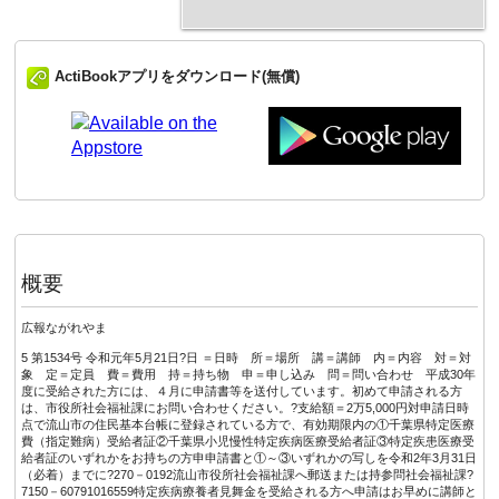
ActiBookアプリをダウンロード(無償)
概要
広報ながれやま
5 第1534号 令和元年5月21日?日 ＝日時 所＝場所 講＝講師 内＝内容 対＝対
象 定＝定員 費＝費用 持＝持ち物 申＝申し込み 問＝問い合わせ 平成30年
度に受給された方には、４月に申請書等を送付しています。初めて申請される方
は、市役所社会福祉課にお問い合わせください。?支給額＝2万5,000円対申請日時
点で流山市の住民基本台帳に登録されている方で、有効期限内の①千葉県特定医療
費（指定難病）受給者証②千葉県小児慢性特定疾病医療受給者証③特定疾患医療受
給者証のいずれかをお持ちの方申申請書と①～③いずれかの写しを令和2年3月31日
（必着）までに?270－0192流山市役所社会福祉課へ郵送または持参問社会福祉課?
7150－60791016559特定疾病療養者見舞金を受給される方へ申請はお早めに講師と