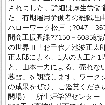
されました。詳細は厚生労働
た、有期雇用労働者の離職理
ハローワーク松戸（?047－3
問商工振興課?7150－608
の世界Ⅲ「お千代／池波正太
正太郎による、1人の大工と1
と、山本一力による、売れな
暮雪」を朗読します。ワーク
の成果をぜひ、ご鑑賞ください。
開場） 所生涯学習センター（