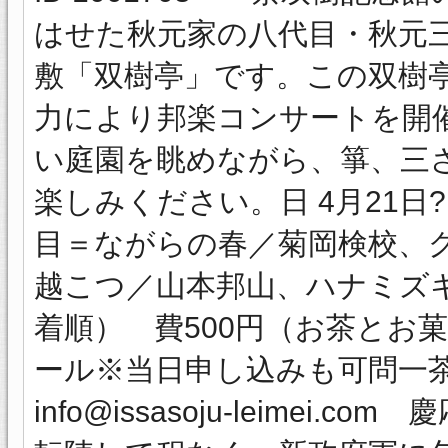
はせた秋元家の八代目・秋元
敷「双樹亭」です。この双樹
力により邦楽コンサートを開
い庭園を眺めながら、箏、三
楽しみください。日 4月21日
目＝ながらの春／菊岡検校、
越こつ／山本邦山、ハナミズキ
着順） 費500円（お茶とお
ール※当日申し込みも可問一茶双
info@issasoju-leimei