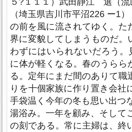
５?１１１）武田静江 選（流
（埼玉県吉川市平沼226 ー1
の前を風に流されてゆく。た
界に変貌してしまうものだ。
わずにはいられないだろう。
に体が軽くなる。春のうらら
る。定年にまだ間のありて職
りを十個家族に作り置き会社
手袋温く今年の冬も思い出つ
湯浴み。一年を顧み、そして
の刻である。常に主婦は、終