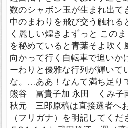
数のシャボン玉が生まれ出て
中のまわりを飛び交う触れる
く麗しい煌きよずっと このま
を秘めていると青葉そよ吹く
向かって行く自転車で追いか
ーわりと優雅な行列が輝いて
な。…ああ！なんて満ち足り
熊谷 冨貴子加 永田 くみ子
秋元 三郎原稿は直接選者へ
（フリガナ）を明記してくだ