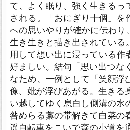
て、よく眠り、強く生きるっ
される。「おにぎり十個」を
への思いやりが確かに伝わり
生き生きと描き出されている
用して想い出に浸っている作
好ましい。結句「思い出つな
なため、一例として「笑顔浮
像、妣が浮びあがる。生きる
い越してゆく息白し側溝の水
咎めらる藁の帯解きて白菜
遥自転車をこいで森の小道を