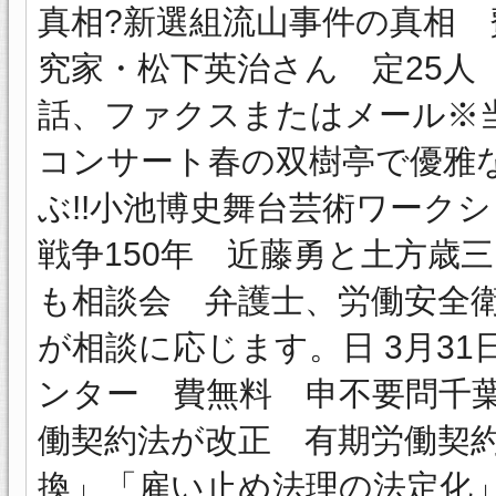
真相?新選組流山事件の真相 費
究家・松下英治さん 定25人
話、ファクスまたはメール※
コンサート春の双樹亭で優雅
ぶ!!小池博史舞台芸術ワーク
戦争150年 近藤勇と土方歳
も相談会 弁護士、労働安全
が相談に応じます。日 3月31
ンター 費無料 申不要問千葉中
働契約法が改正 有期労働契
換」「雇い止め法理の法定化