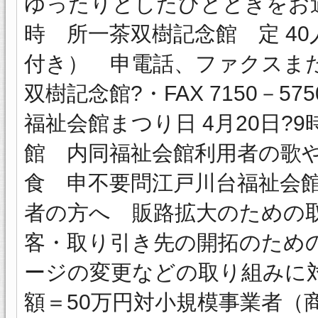
ゆったりとしたひとときをお過ご
時 所一茶双樹記念館 定 40
付き） 申電話、ファクスま
双樹記念館?・FAX 7150－5750in
福祉会館まつり日 4月20日?9
館 内同福祉会館利用者の歌
食 申不要問江戸川台福祉会館?71
者の方へ 販路拡大のための
客・取り引き先の開拓のため
ージの変更などの取り組みに
額＝50万円対小規模事業者（