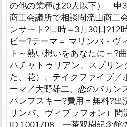
の他の業種は20人以下） 申3
商工会議所で相談問流山商工会議所
ンサート?日時＝3月30日?12
ビー?テーマ＝ マリンバ・
ト～熱い想いをあなたに～?
ハチャトゥリアン、スプリン
た、花）、テイクファイブ／
ーマ／大野雄二、恋のバカン
バレフスキー?費用＝無料?出
リンバ、ヴィブラフォン）問流山
ID 1001708 一茶双樹