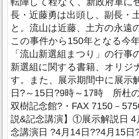
転陣して程なく、新政府軍に
長・近藤勇は出頭し、副長・
と。流山は近藤、土方の永遠
この事件から150年となる今
「流山新選組まつり」の行事
新選組に関する書籍、オリジ
す。また、展示期間中に展示解
日?～15日?9時～17時 所
双樹記念館?・FAX 7150－5750 i
説&記念講演】①展示解説日 4月
念講演日 ?4月14日??4月1