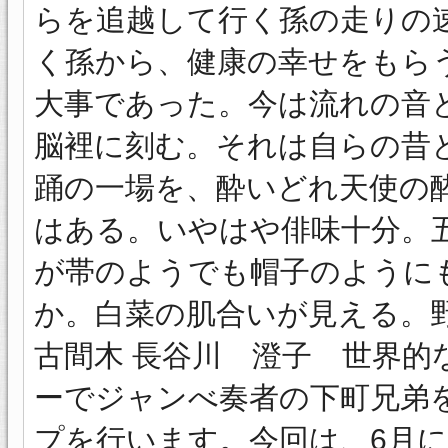
らを追越して行く孫の走りの
く孫から、健康の幸せをもら
大事であった。今は流れの音
脳裡に刻む。それは自らの昔
踊の一場を、酔いどれ天使の
はある。いやはや俳味十分。
が帯のようでも帽子のように
か。白菜の肌合いが見える。野
古間木 長谷川 澄子 世界的
ーでジャンべ奏者の下町兄弟
プを行います。今回は、6月