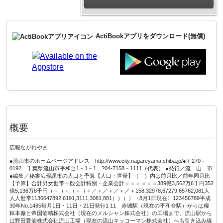
ActiBookアプリをダウンロード(無償)
概要
広報ながれやま
●流山市のホームページアドレス http://www.city.nagareyama.chiba.jp/●〒270－
0192 千葉県流山市平和台1－1－1 ?04-7158－1111（代表） ●発行／流 山 市
●編集／秘書広報課市の人口と予算【人口・世帯】（ ）内は前月比／前年同月比
【予算】合計男女世帯一般会計特別・企業会計＝＝＝＝＝＝389億3,562万6千円352
億5,136万8千円（＋（＋（＋（＋／＋／＋／＋／＋158,32978,67279,65762,081人
人人世帯1136647892,6191,3111,3081,881））））〈8月1日現在〉123456789平成
30年No.1485毎月1日・11日・21日発行1 11 赤城駅（現在の平和台駅）からは糧
秣本廠と帝国酒精株式会社（現在のメルシャン株式会社）の工場まで、流山駅から
は野田醤油株式会社流山工場（現在の流山キッコーマン株式会社）へも引き込み線