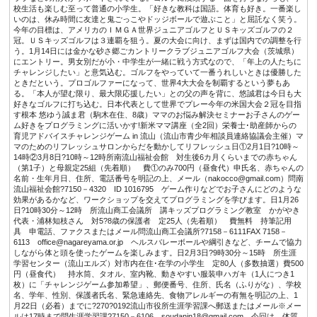
校生活も楽しむ至って普通の小学生。「好きな教科は国語。体育も好き。一番楽し
いのは、休み時間に友達と鬼ごっこやドッジボールで遊ぶこと」と屈託なく笑う。
今年の目標は、アメリカのＩＭＧＡ世界ジュニアゴルフとＵＳキッズゴルフの２
冠。ＵＳキッズゴルフは３連覇を狙う。夏の大会に向け、まずは国内での調整を行
う。1月14日には金かな砂さ郷ごカントリークラブジュニアゴルフ大会（茨城県）
にエントリー。男女別だが小・中学生が一緒に戦う方式なので、「年上の人たちに
チャレンジしたい」と意気込む。ゴルフをやっていて一番うれしいときは優勝した
ときだという。プロゴルファーになって、世界4大大会を制覇するという夢もあ
る。「本人が望む限り、最大限応援したい」との父の声を背に、悠誠君は今日も大
好きなゴルフに打ち込む。日本代表として世界でプレー今年の米国大会２冠を目指
す根本 悠ゆう誠ま君（駒木在住、8歳）ママのお悩み解決セミナーお子さんのゲー
ム好きをプログラミングに活いかす!新米ママ講座（全2回）栄養士･助産師からの
育児アドバイスチャレンジゲーム in 流山（流山市青少年相談員連絡協議会主催）マ
マのためのリフレッシュサロンからだを動かしてリフレッシュ日①2月1日?10時～
14時②3月8日?10時～12時所南流山福祉会館 対生後6カ月くらいまでの赤ちゃん
（第1子）と母親定25組（先着順） 費①のみ700円（昼食代）申氏名、赤ちゃんの
名前・生年月日、住所、電話番号を明記の上、メール（nakocco@gmail.com）問南
流山福祉会館?7150－4320 ID 1016795 ゲーム作りなどでお子さんにどのような
効果があるかなど、ワークショップを交えてプログラミングを学びます。日1月26
日?10時30分～12時 所流山商工会議所 講キッズプログラミング教室 かがやき
代表・浦林知枝さん 対5?8歳の保護者 定25人（先着順） 費無料 持筆記用
具 申電話、ファクスまたはメール問流山商工会議所?7158－6111FAX 7158－
6113 office@nagareyama.or.jp ヘルスバレーボールや綱引きなど、チームで協力
しながら体と頭を使ったゲームを楽しみます。日2月3日?9時30分～15時 所生涯
学習センター（流山エルズ）対市内在住･在学の小学生 定80人（多数抽選）費500
円（昼食代） 持水筒、タオル、室内靴、動きやすい服装申ハガキ（1人につき1
枚）に「チャレンジゲーム参加希望」、郵便番号、住所、氏名（ふりがな）、学校
名、学年、性別、保護者氏名、緊急連絡先、食物アレルギーの有無を明記の上、1
月22日（必着）までに?270?0192流山市役所生涯学習課へ郵送またはメール※メー
ルは17時まで問生涯学習課?7150－6106 soudanin18@gmail.com 今回は、体質