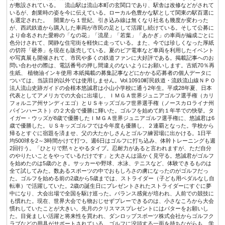
が敷設されている。 流山駅は流山本町の玄関口であり、駅舎は改修などがされて
いるが、創業時の姿を今に伝えている。ローカル色豊かな駅として関東の駅百選に
も選定された。 開業から１世紀、引き込み線は無くなり社名も幾度か変わった
が、西武鉄道から購入した車両が市民の足として活躍し続けている。そして公募に
より命名された愛称の「なの花」「流星」「若葉」「あかぎ」の車両が編成ごとに
色分けされて、閑静な住宅街を軽快に走っている。また、今では珍しくなった厚紙
の切符「硬券」を現在も販売している。夏のビア電車など車両を利用したイベント
や写真展も開催されて、市民や多くの鉄道ファンに大好評である。掲載記事へのお
問い合わせの際は、電話番号の押し間違えのないようにお願いします。古紙70％再
生紙、 植物油インキ使用 本紙掲載の募集記事などにかかる応募者の個人データに
ついては、当該目的以外では使用しません。Vol.10910町民鉄道・流鉄流山線ＮＰＯ
法人流山史跡ガイドの会根本悠誠君は小山小学校に通う2年生。平成28年夏、日本
代表としてアメリカでの大会に出場し、ＩＭＧＡ世界ジュニアゴルフ選手権（カリ
フォルニア州サンディエゴ）とＵＳキッズゴルフ世界選手権（ノースカロライナ州
パインハースト）の２大会で優勝に輝いた。ゴルフを始めて約１年半での快挙。タ
イガー・ウッズが8歳で優勝したＩＭＧＡ世界ジュニアゴルフ選手権に、悠誠君は6
歳で優勝した。ＵＳキッズゴルフでは今年度も優勝し、２連覇となった。学校から
帰るとすぐに宿題を済ませ、父の大たかしさんとゴルフ練習場に出かける。1日平
均500球を2～3時間かけて打つ。週6日はゴルフに打ち込み、体幹トレーニングも週
2回行う。「ひとりで黙々とやるタイプ。忍耐力があると言われますが、ただ自分
のやりたいことをやっているだけです」と大さんは温かく見守る。悠誠君がゴルフ
を始めたのは5歳のとき。サッカーや野球、水泳、テニスなど、体験できるものは
全て試してみた。数あるスポーツの中でおもしろさの虜になったのがゴルフだっ
た。ゴルフを始める前の2歳から5歳までは、ストライダー（子ども用ペダルなし自
転車）で活躍していた。2歳の誕生日にプレゼントされたストライダーにすぐに夢
中になり、大会出場で全国を駆け巡った。バランス感覚が培われ、人前での競技に
も慣れた。現在、世界大会でも物おじせずプレーできるのは、小さなころから大会
慣れしていたことが大きい。先月のクリスマスプレゼントにはパターをお願いし
た。目覚ましい活躍と将来性を買われ、ダンロップスポーツ株式会社からゴルフク
ラブなどの用具がサポートされている。ゴルフに没頭する一面を持ちながらも、学