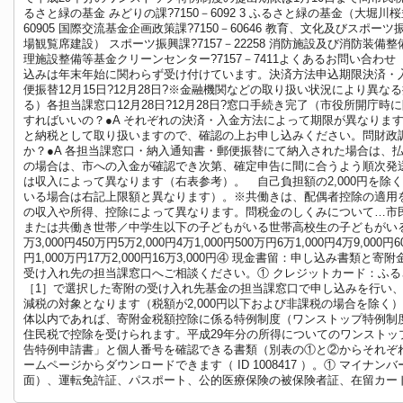
るさと緑の基金 みどりの課?7150－6092 3 ふるさと緑の基金（大堀川
60905 国際交流基金企画政策課?7150－60646 教育、文化及びスポ
場観覧席建設） スポーツ振興課?7157－22258 消防施設及び消防装備整備基
理施設整備等基金クリーンセンター?7157－7411よくあるお問い合わ
込みは年末年始に関わらず受け付けています。決済方法申込期限決済・入金
便振替12月15日?12月28日?※金融機関などの取り扱い状況により異な
る）各担当課窓口12月28日?12月28日?窓口手続き完了（市役所開庁
すればいいの？●A それぞれの決済・入金方法によって期限が異なりま
と納税として取り扱いますので、確認の上お申し込みください。問財政調整課?7
か？●A 各担当課窓口・納入通知書・郵便振替にて納入された場合は、
の場合は、市への入金が確認でき次第、確定申告に間に合うよう順次発
は収入によって異なります（右表参考）。 自己負担額の2,000円を
いる場合は右記上限額と異なります）。※共働きは、配偶者控除の適用
の収入や所得、控除によって異なります。問税金のしくみについて…市民税課
または共働き世帯／中学生以下の子どもがいる世帯高校生の子どもがいる世帯300万円2
万3,000円450万円5万2,000円4万1,000円500万円6万1,000円4万9,000円6
円1,000万円17万2,000円16万3,000円④ 現金書留：申し込み
受け入れ先の担当課窓口へご相談ください。① クレジットカード：ふる
［1］で選択した寄附の受け入れ先基金の担当課窓口で申し込みを行い
減税の対象となります（税額が2,000円以下および非課税の場合を除
体以内であれば、寄附金税額控除に係る特例制度（ワンストップ特例制
住民税で控除を受けられます。平成29年分の所得についてのワンストッ
告特例申請書」と個人番号を確認できる書類（別表の①と②からそれぞ
ームページからダウンロードできます（ ID 1008417 ）。① マイ
面）、運転免許証、パスポート、公的医療保険の被保険者証、在留カード、身