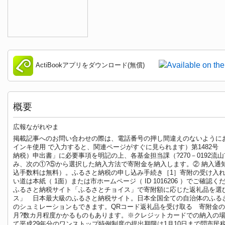
ActiBookアプリをダウンロード(無償)
概要
広報ながれやま
掲載記事へのお問い合わせの際は、電話番号の押し間違えのないようにお願
インキ使用 で入力すると、関連ページがすぐに見られます）第1482号 平
納税）申出書」に必要事項を明記の上、各基金担当課（?270－0192流山市
み、次の①?⑤から選択した納入方法で寄附金を納入します。② 納入
込手数料は無料）。ふるさと納税の申し込み手続き［1］寄附の受け入
い道は本紙（ 1面）または市ホームページ（ ID 1016206 ）でご確認く
ふるさと納税サイト「ふるさとチョイス」で寄附額に応じた返礼品を選
ス」 日本最大級のふるさと納税サイト。日本全国全ての自治体のふる
のシュミレーションもできます。QRコード返礼品を受け取る 寄附金
月?数カ月程度かかるものもあります。※クレジットカードでの納入の場
て平成29年分のワンストップ特例制度の提出期限は1月10日まで問市民税課?7150