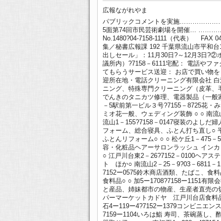
広報ながれやま
パブリックコメントを実施…………………
5面第74回市民芸術劇場を開催… ………
No.1480?04-7158-1111（代表） FAX 04
集／秘書広報課 192 千葉県流山市平和
出しセール」：11月30日?～12月3日
議所内）?7158－6111宅配： 電
てもらうサービス送迎： お店で買い物
迎所在地・電話クリーニング有限会社 白洋
ニング、特殊専門クリーニング（皮革、毛皮、着
でんきのタニカツ修理、電器製品（一般家電
－5駅前第一ビル３号?7155－8725花
ミオ花一般、ウェディング装飾 ○ ○ 南流
流山1－155?7158－0147寝装のよし
フォーム、総合寝具、ふとん打ち直し○ 平
ふとんリフォーム○ ○ ○ 松ケ丘1－475－
容・化粧品ヘアーサロンラッシュ インカッ
○ 江戸川台東2－26?7152－0100ヘ
ト ほか○ 南流山2－25－9?03－68
7152ー0575鈴木商店酒類、たばこ、食料品
食料品○ ○ 加5ー1708?7158ー11
と産品、姉妹都市の物産、生産者直売の切り花 
パーマーケットカドヤ 江戸川台店食料品○
石4ー119ー4?7152ー1379コンビニエ
7159ー1104いろは鮨 寿司、茶碗蒸し、