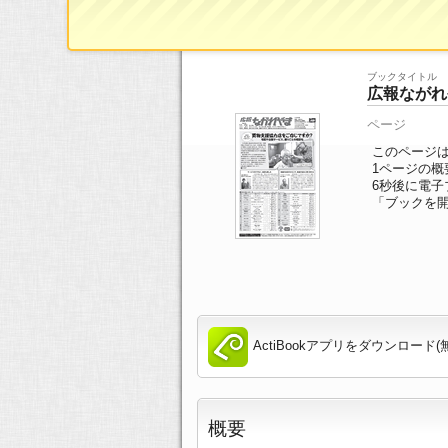
ブックTOP
>>
ページ一覧
>> 1/8ページ
ブックタイトル
広報ながれ
ページ
このページは
1ページの概
6
秒後に電子
「ブックを
ActiBookアプリをダウンロード(
概要