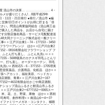
 流山市の決算… …………………… 4・
ルメが盛りだくさん!…8面平成29年
1 21 毎月1日・11日・21日発行 ●発行／流山市 ●編
品と交換!日①ポイントがお得に貯まる「倍
せください。問流山商業協同組合（流山商工会
店で購入した商品を、お店から自宅に届け
です分類店舗名商品・サービス宅配配達送
0148大同クリーニング株式会社一般クリー
○ 江戸川台東1－74－1?7153－3450
、フラワーアレンジ ほか○ ○江戸川台東2
152－0816有限会社フラワーショップ フ
、ふとん打ち直し、 ふとん丸洗い○ ○ ○
7155－5688寝具のカナスギ羽毛ふとんリ
カバー、打ち直し、オーダーカーテン、羽毛
い○ 西初石5－6－3?7153－1705理美
三思堂医薬品、介護用品、化粧品 ほか○ ○
リベルタ出張ヘアカット、福祉美容、ベッドカッ
店酒類、青果○ ○ 江戸川台東2ー16?
3?7152ー4632有限会社かごや商店酒類、
品アンテナショップ流山ふるさと館流山市ふるさ
 江戸川台東2ー67?7152ー0065スー
、米、花、土、野菜、果物 ほか○ ○ 西初
寿司寿司、創作料理○ ○ 南流山6ー4ー3?
限会社アイファミリーメガネ・コンタクト、補聴