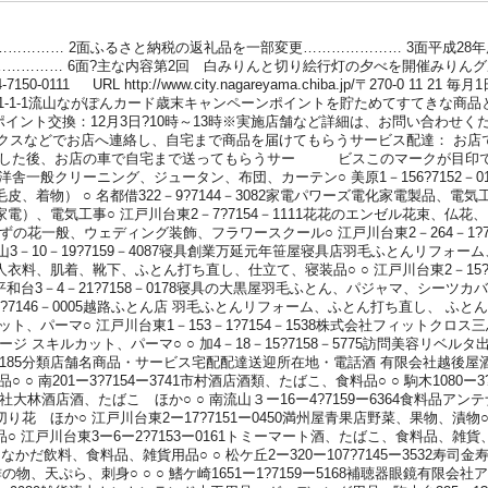
………… 2面ふるさと納税の返礼品を一部変更………………… 3面平成28年度
…………… 6面?主な内容第2回 白みりんと切り絵行灯の夕べを開催みりんグ
-7150-0111 URL http://www.city.nagareyama.chiba.jp/〒270-0 1
台1-1-1流山ながぽんカード歳末キャンペーンポイントを貯ためてすてきな商
?②ポイント交換：12月3日?10時～13時※実施店舗など詳細は、お問い合わ
話やファクスなどでお店へ連絡し、自宅まで商品を届けてもらうサービス配達： お
をした後、お店の車で自宅まで送ってもらうサー ビスこのマークが目印
舎一般クリーニング、ジュータン、布団、カーテン○ 美原1－156?7152－
物） ○ 名都借322－9?7144－3082家電パワーズ電化家電製品、電気工事○ 
）、電気工事○ 江戸川台東2－7?7154－1111花花のエンゼル花束、仏花
・みずの花一般、ウェディング装飾、フラワースクール○ 江戸川台東2－264－1?7
山3－10－19?7159－4087寝具創業万延元年笹屋寝具店羽毛ふとんリフォーム
だ婦人衣料、肌着、靴下、ふとん打ち直し、仕立て、寝装品○ ○ 江戸川台東2－15?
和台3－4－21?7158－0178寝具の大黒屋羽毛ふとん、パジャマ、シーツ
5?7146－0005越路ふとん店 羽毛ふとんリフォーム、ふとん打ち直し、 ふとん丸洗
ト、パーマ○ 江戸川台東1－153－1?7154－1538株式会社フィットクロス
アステージ スキルカット、パーマ○ ○ 加4－18－15?7158－5775訪問美容
11－1185分類店舗名商品・サービス宅配配達送迎所在地・電話酒 有限会社越後屋酒
○ ○ 南201ー3?7154ー3741市村酒店酒類、たばこ、食料品○ ○ 駒木1080ー
51有限会社大林酒店酒、たばこ ほか○ ○ 南流山３ー16ー4?7159ー6364食料
ほか○ 江戸川台東2ー17?7151ー0450満州屋青果店野菜、果物、漬物○ ○ ○
 江戸川台東3ー6ー2?7153ー0161トミーマート酒、たばこ、食料品、雑貨
ンスなかだ飲料、食料品、雑貨用品○ ○ 松ケ丘2ー320ー107?7145ー3532寿司金
酢の物、天ぷら、刺身○ ○ ○ 鰭ケ崎1651ー1?7159ー5168補聴器眼鏡有