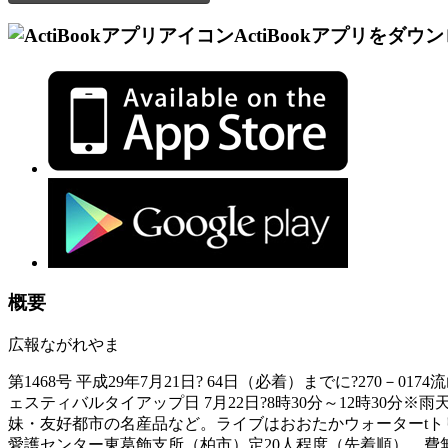
ActiBookアプリをダウ
概要
広報ながれやま
第1468号 平成29年7月21日? 64日（必着）までに?270－0
ェスティバルタイアップ日 7月22日?8時30分～12時3
妹・友好都市の名産品など。ライブはおおたかウォーターtトリオri
愛護センター東葛飾支所（柏市）定20人程度（先着順） 費無