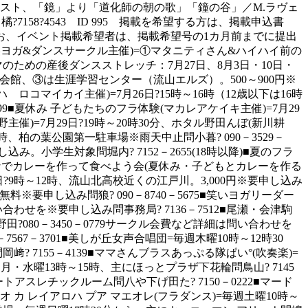
F.リスト、「鏡」より「道化師の朝の歌」「鐘の谷」／M.ラヴェ
58?4543 ID 995 掲載を希望する方は、掲載申込書
お、イベント掲載希望者は、掲載希望号の1カ月前までに提出
まde美ヨガ&ダンスサークル主催)=①マタニティさん&ハイハイ前の
マのための産後ダンスストレッチ：7月27日、8月3日・10日・
福祉会館、③は生涯学習センター（流山エルズ）。500～900円※
 ロコマイカイ主催)=7月26日?15時～16時（12歳以下は16時
9■夏休み 子どもたちのフラ体験(マカレアケイキ主催)=7月29
ル野主催)=7月29日?19時～20時30分、ホタル野田んぼ(新川耕
15時、柏の葉公園第一駐車場※雨天中止問小暮? 090－3529－
み。小学生対象問堀内? 7152－2655(18時以降)■夏のフラ
01■みんなでカレーを作って食べよう会(夏休み・子どもとカレーを作る
6日?9時～12時、流山北高校近くの江戸川。3,000円※要申し込み
無料※要申し込み問狼? 090－8740－5675■笑いヨガリーダー
問い合わせを※要申し込み問事務局? 7136－7512■尾瀬・会津駒
田?080－3450－0779サークル会費など詳細は問い合わせを
67－3701■美しが丘女声合唱団=毎週木曜10時～12時30
? 7155－4139■ママさんブラスあっぷる隊ぱい°(吹奏楽)=
水曜13時～15時、主にほっとプラザ下花輪問鳥山? 7145
トアスレチックルーム問八や下げ田た? 7150－0222■マード
オ カ レイアロハ プア マエオレ(フラダンス)=毎週土曜10時～