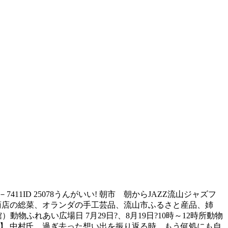
7411ID 25078うんがいい! 朝市 朝からJAZZ流山ジャズフ
地域商店の総菜、オランダの手工芸品、流山市ふるさと産品、姉
動物ふれあい広場日 7月29日?、8月19日?10時～12時所動物
【評】 中村氏 過ぎ去った想い出を振り返る時、もう何処にも自