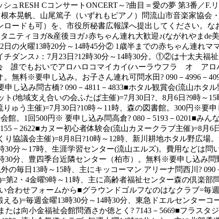
シュRESH CコンサートONCERT～?曲目＝愛の夢 第3番／
本晃帆、山尾篤子（いずれもピアノ）問流山市音楽家協会・橘?71
ンロードも可）を、市役所秘書広報課へ提出してください。な
ベント■マタニティヨガ&産後ヨガ♪赤ちゃん連れ大歓迎♪(ながれや
2日の火曜13時20分～14時45分② 1歳半までの赤ちゃん連れマ
イチダンス♪：7月23日?12時30分～14時30分。①②は十太夫
料体験会 誰でもおいでアロハロコマイカイ(ハーラウフラ オ アロハ
無料※要申し込み。お子さん連れ可問水田? 090－4996－409
要申し込み問古橋? 090－4811－4833■ホタル観賞会(流山ホタ
ケット(地域支え合いの会ふたば主催)=7月30日?、8月6日?9時～
う主催)=7月30日?10時～11時、森の図書館。300円※要申し込
福祉会館。1回500円※ 要申し込み問高倉? 080－5193－02
 7155－2622■カヌー初心者体験会(流山カヌークラブ主催)=8月
づくり協議会主催)=8月8日?10時～12時、新川耕地ホタル野広場。
0日?9時30分～17時、生涯学習センター(流山エルズ)。費用などは
19時30分、豊四季台近隣センター（柏市）。無料※要申し込み問野
13時～15時、主にキッコーマン アリーナ問西川? 090－75
)=第2・4金曜9時～11時、主に高齢者福祉センター森の倶楽部問岡﨑
い合わせフォームから■グラウンドゴルフなのはなクラブ=毎週月・
る)=毎週金曜13時30分～14時30分、東急ドエルセンターコー
たは向小金福祉会館問酒さか徳とく? 7143－5669■フラスタジ