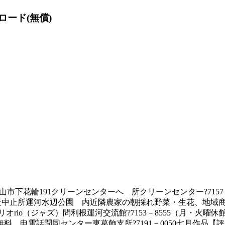
ンロード(無償)
174流山市下花輪191クリーンセンターへ 所クリーンセンター?7157－
0分※雨天中止所運河水辺公園 内近隣農家の朝採れ野菜・生花、
o（ジャズ）問利根運河交流館?7153－8555（月・火曜休館）
料 申電話問同センター東葛飾支所?7191－0050七月作品