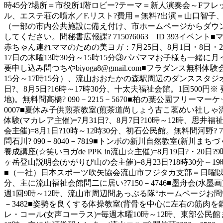
時45分?場所＝市役所1階ロビー?テーマ＝新人演奏会～Fフレッ
ル、エステ荘の噴水／F.リスト?費用＝無料?出演＝山口智子、根
（一部の市内公共施設に備え付け、市ホームページからダウ
してください。問秘書広報課? 7150?6063 ID 393イ
赤ちゃん連れママのための美ヨガ：7月25日、8月1日・8日・2
17日の木曜13時30分～15時15分③パパママお子様も一緒に月
要申し込み問つちやbiyoga8@gmail.com■フラダンス無
15分～17時15分）、流山おおたかの森駅周辺のダンススタジオ。
日?、8月5日?16時～17時30分、十太夫福祉会館。1回500円※ 
地)。無料問高橋? 090－2215－5670■柏の葉公園フリーマー
0007■夏休み子供煎茶教室(煎茶道尚しょう古こ茗めい社しゃ流りゅ
体験(マカレア主催)=7月31日?、8月7日?10時～12時、思井
会主催)=8月1日?10時～12時30分、初石公民館。無料問河野?
問石川? 090－8040－7819■トンボの新川自然教室(新川まち
養成講座(☆笑いヨガde PPK in流山☆主催)=8月19日?・2
ヶ岳登山説明会(かがりび山の会主催)=8月23日?18時30分～
■（一社）日本スポーツ吹矢協会流山市フジタカ支部＝日曜以外の毎日
分、主に流山福祉会館問二に居い?7150－4746■墨舟会(水墨画
週1回9時～12時、流山市周辺問あっぷる隊°ホームページお問
－3482■姿勢を良くする体操教室(背骨を中心に左右の筋肉を鍛え
レ・コール(女声コーラス)=毎週木曜10時～12時、東部公民館ま