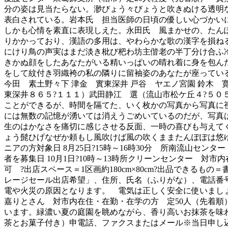
分の姿は見当たらない。渺びょう々びょうと吹きぬける透明
表白されている。岩本氏 担当医師の日頃の優しい心づかい
しかも心情を素直に表現しえた。永田氏 風まかせの、たん
りかかっており、漢語の多用は、やわらかな歌の漢字を損ね
にけり鳥の声実はまだ淡き枇び杷わ坊主偕老の半丁分け合
きかぬ顔をしたあなたがいる精いっぱいの晴れ着に身を包ん
をして紋付き羽織袴の私の隣りに留袖姿のあなたが座ってい
今田 素土野々下 津金 實東深井 戸谷 ヤエノ宮園 鈴木
東深井８６５?１１１）武田静江 選（流山市松ケ丘４?５０５
ことができるが、時間を隔てた、いく枚かの写真から写真に
には無数の記憶が湧いては消えうごめいているのだが、写真
生のはかなさを痛切に感じさせる反面、一時の喜びも与えて
ょう髭ひげなぜか頼もし風吹けば風の吹くままたんぽぽは悠
ニアの方対象日 8月25日?15時～16時30分 所南流山セン
者を募集日 10月1日?10時～13時所クリーンセンター 
可 ?出店スペース＝1区画約180cm×80cm?出品でき
レージセール出店希望」、住所、氏名（ふりがな）、電話番
電や火災の原因となります。 電気は正しく安全に使いましょう。
嘉りとさん 対市内在住・在勤・在学の方 定50人（先着順）
います。緑濃い夏の庭園を眺めながら、香り高いお抹茶を味わい
茶とお菓子付き）申電話、ファクスまたはメール※当日申し込みも可問一茶双樹