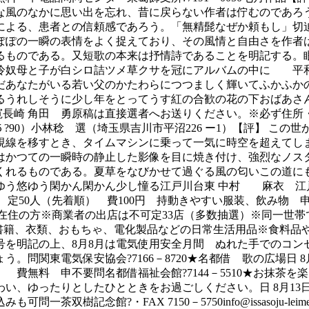
な風のなかに思い出を忘れ、昔に戻らない作者は佇むのであろ
による、患者との信頼感であろう。「無精髭なぜか頼もし」切
ぽぽの一瞬の表情をよく捉えており、その風情と自由さを作者
るものである。又短歌の本来は抒情詩であることを明記する。
ふ冷奴母と子が白シロ詰ツメ草クサを冠にアルバムの中に 平
だあなたがいる若い父のかたわらにつつましく輝いてふかふか
るうれしそうに少し年をとってうす紅の合歓の花の下おばあさ
 寛長崎 角田 勇原稿は直接選者へお送りください。※必ず住
?90）小林稔 選（埼玉県吉川市平沼226 ー1）【評】 こ
視線を移すとき、タイムマシンに乗って一気に時空を超えてし
はかつての一瞬時の静止した影像を目に焼き付け、強烈なノス
くれるものである。夏草をなびかせて過ぐる風の匂いこの道に
ゆう悠ゆう閑かん閑かん少し憧る江戸川台東 中村 麻衣 江戸
ター 定50人（先着順） 費100円 持動きやすい服装、飲み物 申
対市内在住の方※商業者の出店は不可定33店（多数抽選）※同一
るもの＝書籍、衣類、おもちゃ、電化製品などの日常生活用品※食
号を明記の上、8月8月は電気使用安全月間 ぬれた手でのコン
問関東電気保安協会?7166－8720★名都借 歌の広場日 8月
 費無料 申不要問名都借福祉会館?7144－5510★お抹茶
、ゆったりとしたひとときをお過ごしください。日 8月13日?1
記念館?・FAX 7150－5750info@issasoju-leimei