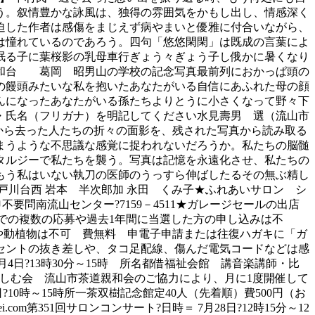
う。叙情豊かな詠風は、独得の雰囲気をかもし出し、情感深く
迫した作者は感傷をまじえず病やまいと優雅に付合いながら、
は憧れているのであろう。四句「悠悠閑閑」は既成の言葉によ
眠る子に葉桜影の乳母車行ぎょう々ぎょう子し俄かに暑くなり
和台 葛岡 昭男山の学校の記念写真最前列におかっぱ頭の
の饅頭みたいな私を抱いたあなたがいる自信にあふれた母の顔
んになったあなたがいる孫たちよりとうに小さくなって野々下
所・氏名（フリガナ）を明記してください水見壽男 選（流山市
の世から去った人たちの折々の面影を、残された写真から読み取る
まうような不思議な感覚に捉われないだろうか。私たちの脳髄
タルジーで私たちを襲う。写真は記憶を永遠化させ、私たちの
もう私はいない執刀の医師のうっすら伸ばしたるその無ぶ精し
川台西 岩本 半次郎加 永田 くみ子★ふれあいサロン シ
不要問南流山センター?7159－4511★ガレージセールの出店
世帯での複数の応募や過去1年間に当選した方の申し込みは不
料品や動植物は不可 費無料 申電子申請または往復ハガキに「ガ
セントの抜き差しや、タコ足配線、傷んだ電気コードなどは感
4日?13時30分～15時 所名都借福祉会館 講音楽講師・比
を楽しむ会 流山市茶道親和会のご協力により、月に1度開催して
0時～15時所一茶双樹記念館定40人（先着順）費500円（お
.com第351回サロンコンサート?日時＝ 7月28日?12時15分～12