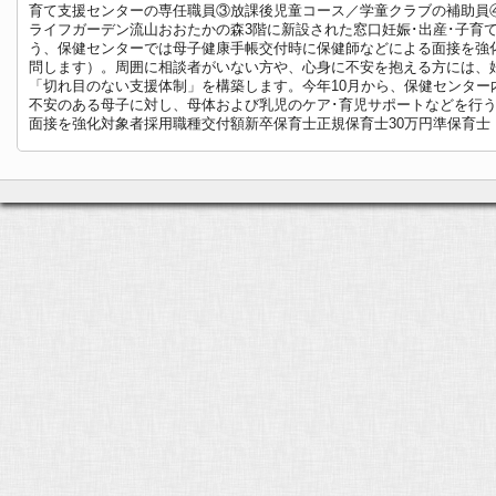
育て支援センターの専任職員③放課後児童コース／学童クラブの補助員④
ライフガーデン流山おおたかの森3階に新設された窓口妊娠･出産･子育てサ
う、保健センターでは母子健康手帳交付時に保健師などによる面接を強
問します）。周囲に相談者がいない方や、心身に不安を抱える方には、
「切れ目のない支援体制」を構築します。今年10月から、保健センター
不安のある母子に対し、母体および乳児のケア･育児サポートなどを行う
面接を強化対象者採用職種交付額新卒保育士正規保育士30万円準保育士（※