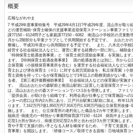
概要
広報ながれやま
7 平成29年度事業特集号 平成29年4月1日?平成29年度、流山市が
どの運営補助･保育士確保の支援事業送迎保育ステーション事業ファミリー･サ
課?7150－6124問子ども家庭課?7150－6082 南流山小学校区の
月から2階部分も学童クラブとして供用開始する予定です。 おおたかの
整備し、平成31年度から供用開始する予定です。 また、八木北小学
経営する社会福祉法人などに、運営に要する経費の一部に対し、補助金
「特例保育士処遇改善事業」と「保育士就労奨励金事業」を実施します
ます。【特例保育士処遇改善事業】 国の処遇改善とは別に、市から公定
立保育園（小規模保育事業所を含む）を運営する社会福祉法人などに補
育士および潜在保育士（※1）に対する就労奨励金を、私立保育園（小規
育士資格を持っているが保育施設などで1年以上の勤務実績がない者。※2
る者。【第三者評価費補助事業】 社会福祉法人などの保育園が実施する
す。 流山おおたかの森駅前と南流山駅前に設置した送迎保育ステーシ
は、流山おおたかの森ステーションでバス1台を増便します。 ファミリ
「提供会員」が助け合う組織です。利用会員が仕事などで保育施設への
ンターの窓口は市内2カ所にあり、江戸川台駅東口駅前に加え、昨年11
ります。7,162万円7億1,850万円7,916万円1,638万円福公立保育
施します。 また、公立保育所の老朽化した備品を2カ年で更新します。今
福病児･病後児の一時預かり事業問保育課?7150－6124 病気中ま
応型1カ所が加わり、病後児対応型2カ所と合わせ計3カ所で実施します。1,
育や子育て支援の担い手となる人材を確保するため、「子育て支援員」
育事業）を開設します。〈研修コース／取得できる資格〉①地域保育コ